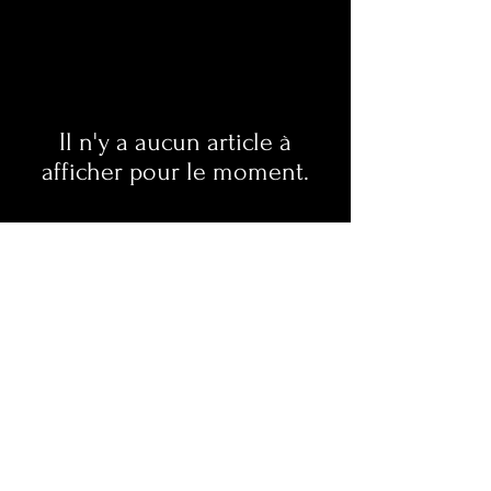
Il n'y a aucun article à
afficher pour le moment.
Politique de confidentialité
Politique de
cookies
Termes et
conditions
Mentions légales
© 2023 par MPL Studio