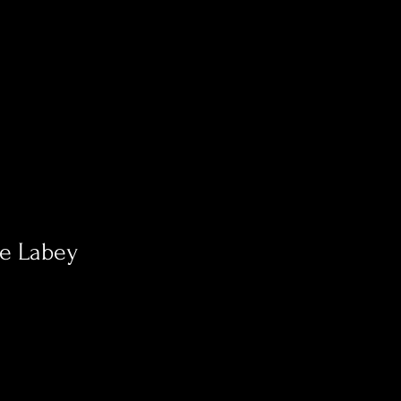
e Labey
0
Suivi